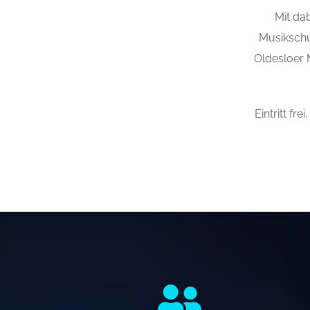
Mit da
Musikschu
Oldesloer 
Eintritt f