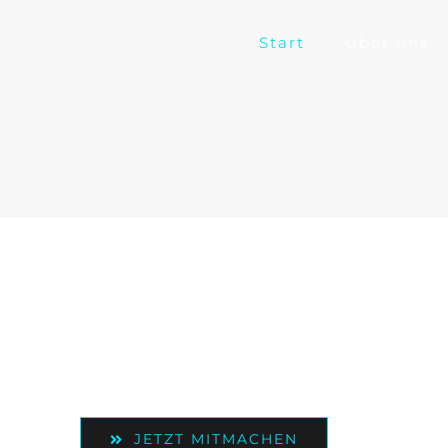
Start
Über uns
infelder Kammerc
seit 1946 e.V.
singen gemeinsam in Rei
JETZT MITMACHEN