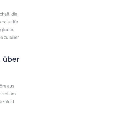
haft, die
eratur für
glieder,
ne zu einer
t über
höre aus
nzert am
Reinfeld