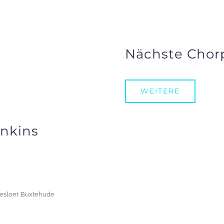
Nächste Chor
WEITERE
enkins
desloer Buxtehude