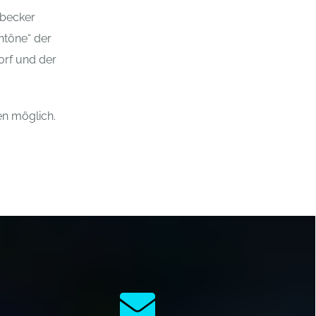
übecker
ntöne“ der
orf und der
en möglich.