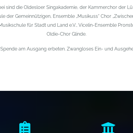
bei sind die Oldesloer Singakademie, der Kammerchor der L
le der Gemeinnützigen, Ensemble „Musikuss“ Chor „Zwische
Musikschule für Stadt und Land e.V., Vicelin-Ensemble Pronst
Oldie-Chor Glinde.
rei, Spende am Ausgang erbeten. Zwangloses Ein- und Ausgeh