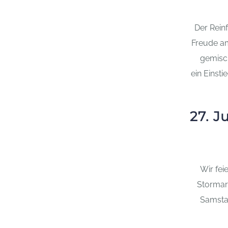
Der Rein
Freude am
gemisch
ein Einsti
27. J
Wir fei
Stormar
Samstag